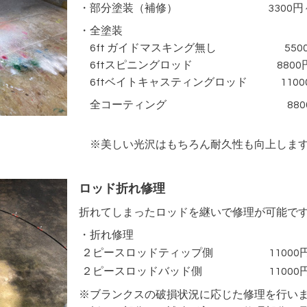
・部分塗装（補修） 3300円
・全塗装
6ft ガイドマスキング無し 5500
6ftスピニングロッド 8800
6ftベイトキャスティングロッド 1100
全コーティング 8800
※美しい光沢はもちろん耐久性も向上しま
ロッド折れ修理
折れてしまったロッドを継いで修理が可能で
・折れ修理
２ピースロッドティップ側
11000
２ピースロッドバッド側
11000
※ブランクスの破損状況に応じた修理を行い