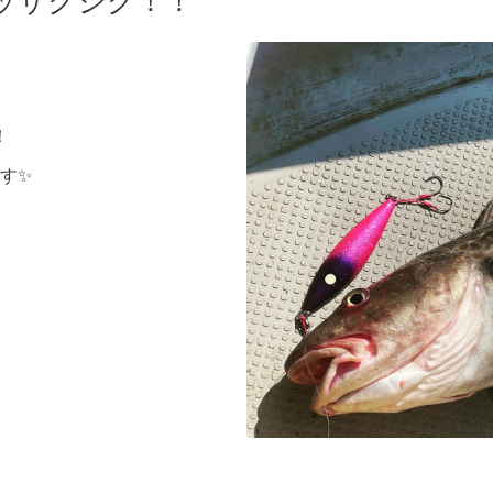
ッサクジグ！！
！
す✨