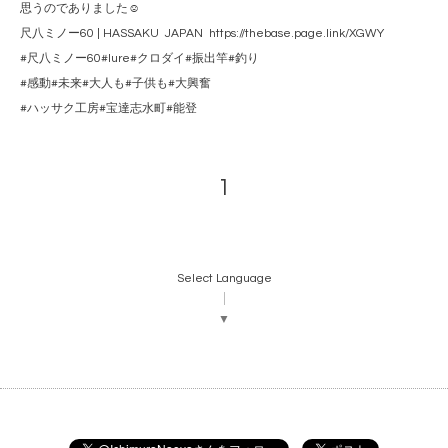
思うのでありました☺️
尺八ミノー60 | HASSAKU JAPAN https://thebase.page.link/XGWY
#尺八ミノー60#lure#クロダイ#振出竿#釣り
#感動#未来#大人も#子供も#大興奮
#ハッサク工房#宝達志水町#能登
1
Select Language
▼