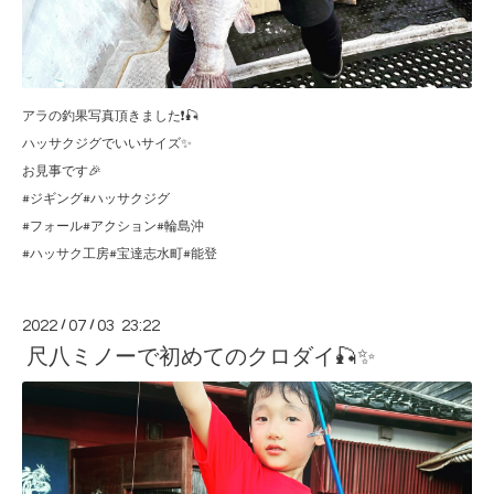
アラの釣果写真頂きました❗️🎣
ハッサクジグでいいサイズ✨
お見事です🎉
#ジギング#ハッサクジグ
#フォール#アクション#輪島沖
#ハッサク工房#宝達志水町#能登
2022
/
07
/
03 23:22
尺八ミノーで初めてのクロダイ🎣✨