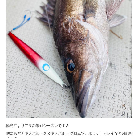
輪島沖よりアラ釣果🎣シーズンです🎵
他にもヤナギメバル、タヌキメバル 、クロムツ、ホッケ、カレイなど5目達