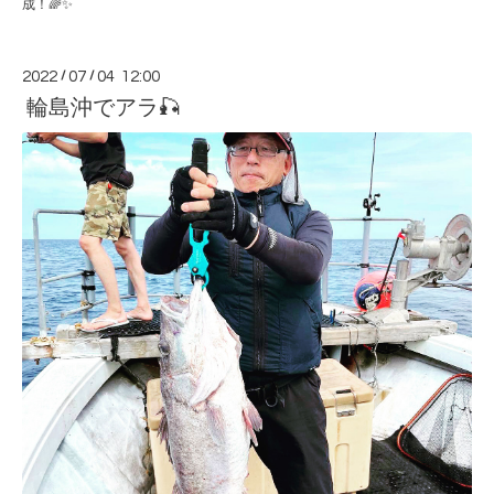
成！🌈✨
2022
/
07
/
04 12:00
輪島沖でアラ🎣