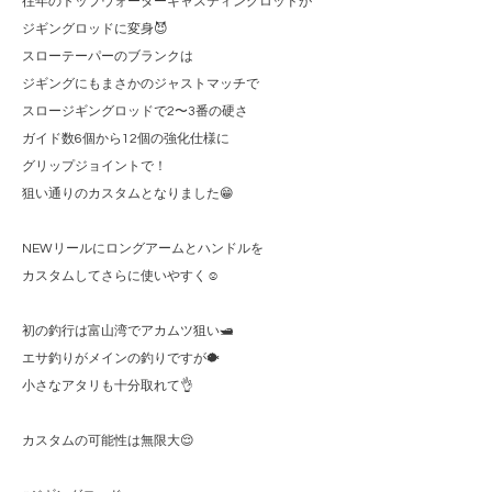
往年のトップウォーターキャスティングロッドが
ジギングロッドに変身😈
スローテーパーのブランクは
ジギングにもまさかのジャストマッチで
スロージギングロッドで2〜3番の硬さ
ガイド数6個から12個の強化仕様に
グリップジョイントで！
狙い通りのカスタムとなりました😁
NEWリールにロングアームとハンドルを
カスタムしてさらに使いやすく☺️
初の釣行は富山湾でアカムツ狙い🛥️
エサ釣りがメインの釣りですが🐡
小さなアタリも十分取れて👌
カスタムの可能性は無限大😌