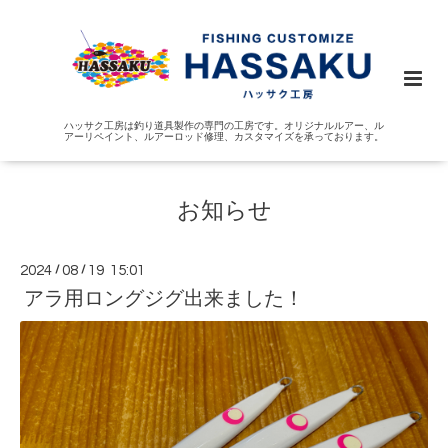
ハッサク工房は釣り道具製作の専門の工房です。オリジナルルアー、ル
アーリペイント、ルアーロッド修理、カスタマイズを承っております。
お知らせ
2024
/
08
/
19 15:01
アラ用ロングジグ出来ました！