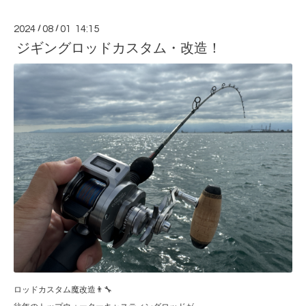
2024
/
08
/
01 14:15
ジギングロッドカスタム・改造！
ロッドカスタム魔改造👨‍🔧