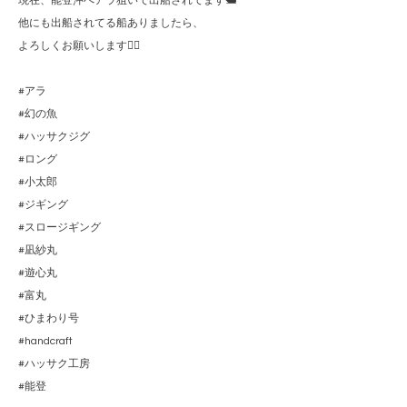
現在、能登沖へアラ狙いで出船されてます🛥️
他にも出船されてる船ありましたら、
よろしくお願いします🙇‍♂️
#アラ
#幻の魚
#ハッサクジグ
#ロング
#小太郎
#ジギング
#スロージギング
#凪紗丸
#遊心丸
#富丸
#ひまわり号
#handcraft
#ハッサク工房
#能登