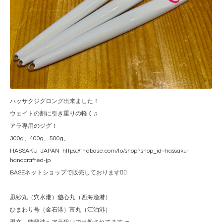
ハッサクジグロング出来ました！
ウェイトの割に引き重りの軽く♫
アラ専用のジグ！
300g、400g、500g、
HASSAKU JAPAN https://thebase.com/to/shop?shop_id=hassaku-
handcrafted-jp
BASEネットショップで販売しております🙇‍♂️
凪紗丸（穴水港）遊心丸（西海漁港）
ひまわり号（金石港）富丸（江泊港）