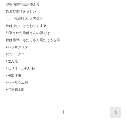
能登内浦宇出津沖より
釣果写真頂きました！
ここでは珍しい太刀魚✨
数は少ないけどおります🎵
引退された漁師さんの話では
昔は能登にもたくさん居たそうな😌
#ハッサクジグ
#ブルーグロー
#太刀魚
#セリオールれいわ
#宇出津港
#ハッサク工房
#宝達志水町
1