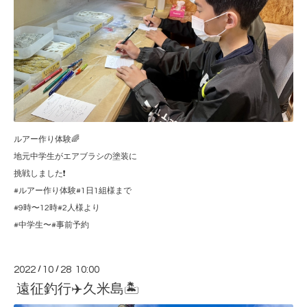
ルアー作り体験🌈
地元中学生がエアブラシの塗装に
挑戦しました❗️
#ルアー作り体験#1日1組様まで
#9時〜12時#2人様より
#中学生〜#事前予約
2022
/
10
/
28 10:00
遠征釣行✈️久米島🏝