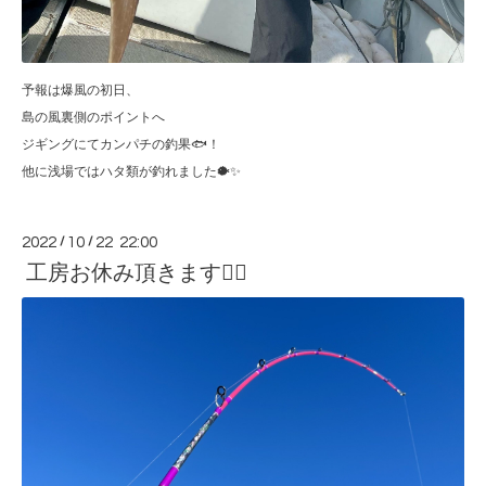
予報は爆風の初日、
島の風裏側のポイントへ
ジギングにてカンパチの釣果🐟！
他に浅場ではハタ類が釣れました🐡✨
2022
/
10
/
22 22:00
工房お休み頂きます🙇‍♂️