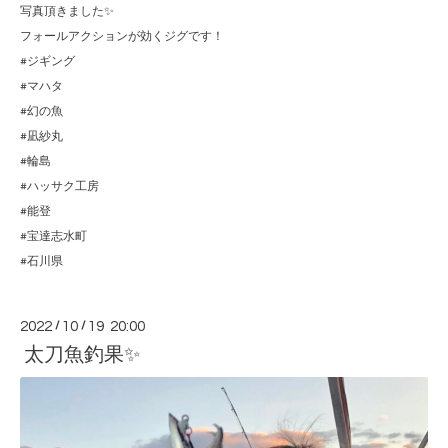
写真頂きました✨
フォールアクションが効くジグです！
#ジギング
#マハタ
#幻の魚
#凪紗丸
#輪島
#ハッサク工房
#能登
#宝達志水町
#石川県
2022
/
10
/
19 20:00
太刀魚釣果✨