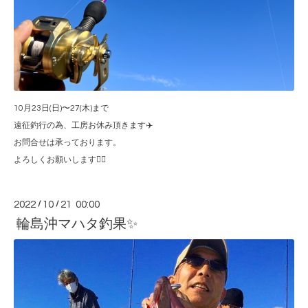
10月23日(日)〜27(木)まで
遠征釣行の為、工房お休み頂きます✈️
お問合せは承っております。
よろしくお願いします🙇‍♂️
2022
/
10
/
21 00:00
輪島沖マハタ釣果✨