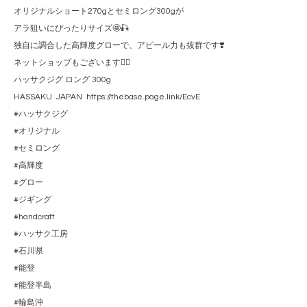
オリジナルショート270gとセミロング300gが
アラ狙いにぴったりサイズ🤩🎣
独自に調合した高輝度グローで、アピール力も抜群です❣️
ネットショップもございます🙇‍♂️
ハッサクジグ ロング 300g
HASSAKU JAPAN https://thebase.page.link/EcvE
#ハッサクジグ
#オリジナル
#セミロング
#高輝度
#グロー
#ジギング
#handcraft
#ハッサク工房
#石川県
#能登
#能登半島
#輪島沖