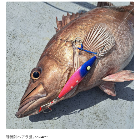
珠洲沖へアラ狙いへ🛥️〜