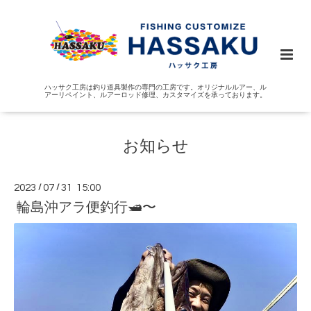
ハッサク工房は釣り道具製作の専門の工房です。オリジナルルアー、ル
アーリペイント、ルアーロッド修理、カスタマイズを承っております。
お知らせ
2023
/
07
/
31 15:00
輪島沖アラ便釣行🛥️〜