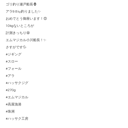
ゴリ釣り瀬戸船長🦍
アラ9.8㎏釣りました✨
おめでとう御座います！😍
10kgないところが
計測きっちり🤩
エムマジカル小川船長！✨
さすがです💦
#ジギング
#スロー
#フォール
#アラ
#ハッサクジグ
#270g
#エムマジカル
#高屋漁港
#珠洲
#ハッサク工房