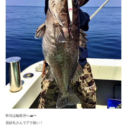
昨日は輪島沖へ🛥️〜
凪紗丸さんでアラ狙い！