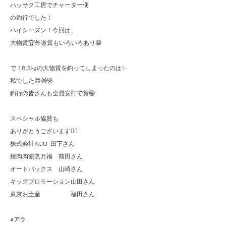
ハッサク工房でチャーター便
の釣行でした！
ハイシーズン！今回は、
大物賞🏆外道賞もいろいろあり😁
で！8.5㎏の大物賞を釣ってしまったのは✨
私でした😍🤩🤣
釣行の皆さんも全員安打で賞😁
スペシャル協賛も
ありがとうございます🙇‍♂️
株式会社KUU 田下さん
焼肉肉割烹万福 前田さん
オートバックス 山崎さん
キッズプロモーション山田さん
東京お土産 福田さん
#アラ