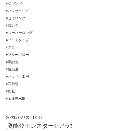
#ジギング
#ハッサクジグ
#セミロング
#ロング
#スーパーロング
#プロトタイプ
#グロー
#ブルーグロー
#凪紗丸
#輪島港
#ハッサク工房
#石川県
#能登
#宝達志水町
2023
/
07
/
22 13:47
奥能登モンスター✨アラ❗️