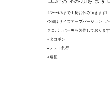
工房お休み頂きます🙇‍
4/2〜4/6まで工房お休み頂きます🙇‍♂
今期はサイズアップバージョンした
タコポッパー🐙も製作しておりま
#タコポン
#テスト釣行
#遠征