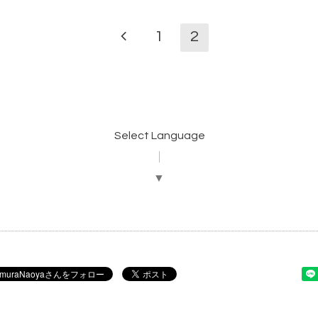
1
2
Select Language
▼