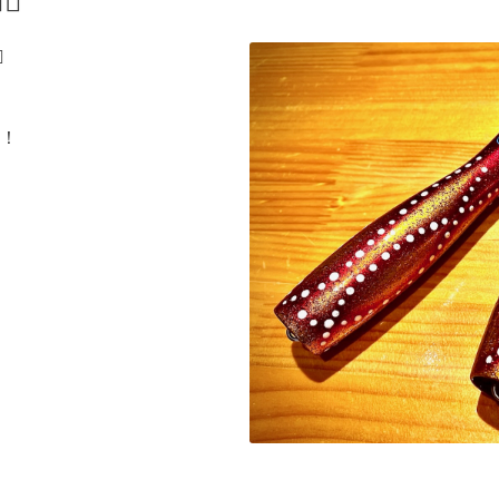
♂️
️
す！