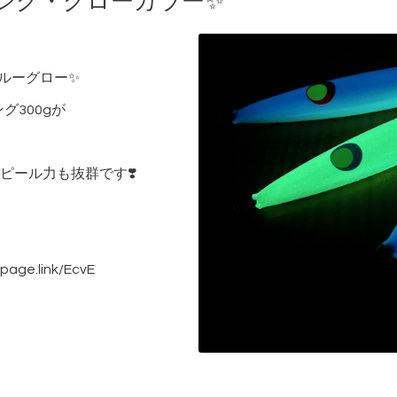
ジグ・グローカラー✨
ルーグロー✨
グ300gが
ピール力も抜群です❣️
age.link/EcvE