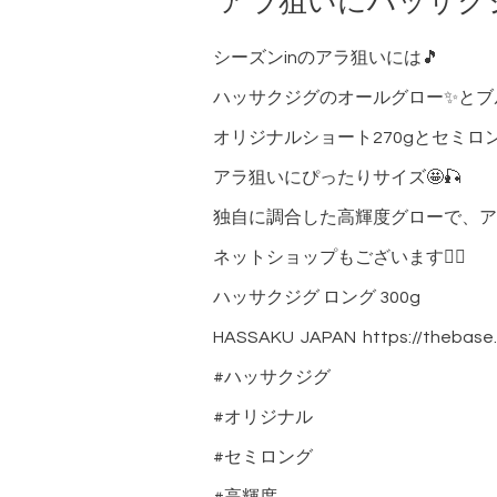
アラ狙いにハッサク
シーズンinのアラ狙いには🎵
ハッサクジグのオールグロー✨とブ
オリジナルショート270gとセミロン
アラ狙いにぴったりサイズ🤩🎣
独自に調合した高輝度グローで、ア
ネットショップもございます🙇‍♂️
ハッサクジグ ロング 300g
HASSAKU JAPAN https://thebase.p
#ハッサクジグ
#オリジナル
#セミロング