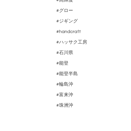
#高輝度
#グロー
#ジギング
#handcraft
#ハッサク工房
#石川県
#能登
#能登半島
#輪島沖
#富来沖
#珠洲沖