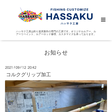
ハッサク工房は釣り道具製作の専門の工房です。オリジナルルアー、ル
アーリペイント、ルアーロッド修理、カスタマイズを承っております。
お知らせ
2021
/
09
/
12 20:42
コルクグリップ加工