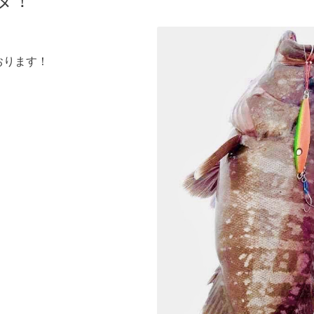
タ！
おります！