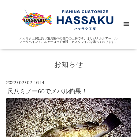
ハッサク工房は釣り道具製作の専門の工房です。オリジナルルアー、ル
アーリペイント、ルアーロッド修理、カスタマイズを承っております。
お知らせ
2022
/
02
/
02 16:14
尺八ミノー60でメバル釣果！