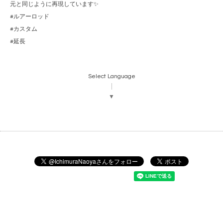
元と同じように再現しています✨
#ルアーロッド
#カスタム
#延長
Select Language
▼