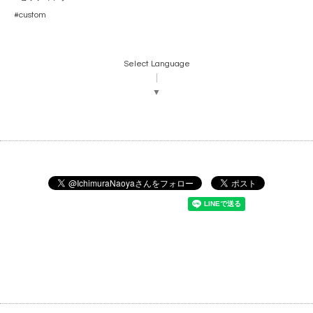
#custom
Select Language
▼