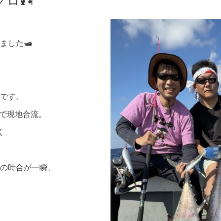
ロ🎣
した🛥️
です。
約で現地合流。
く
の時合が一瞬、