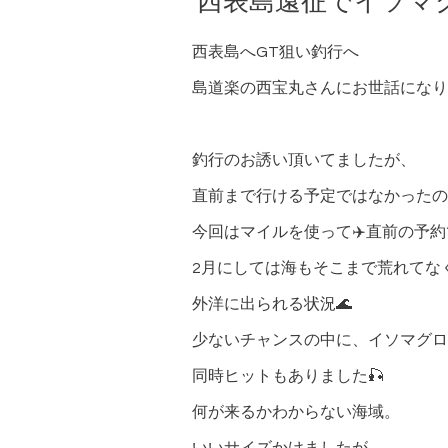
西表島遠征でイソマグ
西表島へGT狙い釣行へ
島道楽の西宝丸さんにお世話になりま
釣行のお誘い頂いてましたが、
直前まで行ける予定ではなかったの
今回はマイルを使って✈️直前の予
2月にしては海もそこまで荒れてな
外洋に出られる状況🌊
少ないチャンスの中に、イソマグロ
同時ヒットもありました🎣
何が来るかわからない海域。