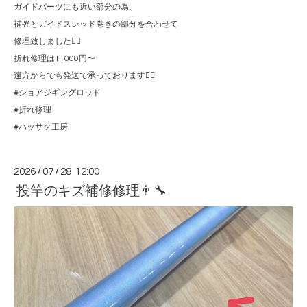
ガイドパーツにも近い部分の為、
補強とガイドスレッド巻きの部分を合わせて
修理致しました🙆‍♂️
折れ修理は11000円〜
遠方からでも発送で承っております🙇‍♂️
#ショアジギングロッド
#折れ修理
#ハッサク工房
2026
/
07
/
28 12:00
投竿のキズ補修修理👨‍🔧