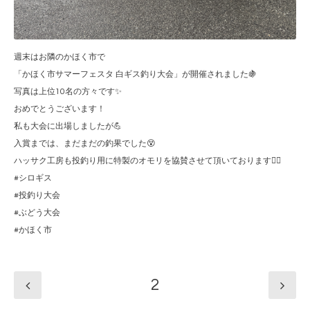
週末はお隣のかほく市で
「かほく市サマーフェスタ 白ギス釣り大会」が開催されました🍇
写真は上位10名の方々です✨
おめでとうございます！
私も大会に出場しましたが💪
入賞までは、まだまだの釣果でした😵
ハッサク工房も投釣り用に特製のオモリを協賛させて頂いております🙇‍♂️
#シロギス
#投釣り大会
#ぶどう大会
#かほく市
2