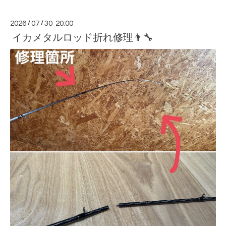
2026
/
07
/
30 20:00
イカメタルロッド折れ修理👨‍🔧