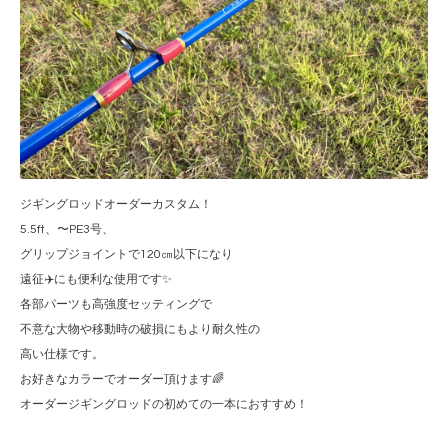
ジギングロッドオーダーカスタム！
5.5ft、〜PE3号、
グリップジョイントで120㎝以下になり
遠征✈️にも便利な使用です✨
各部パーツも高強度セッティングで
不意な大物や移動時の破損にもより耐久性の
高い仕様です。
お好きなカラーでオーダー頂けます🌈
オーダージギングロッドの初めての一本におすすめ！