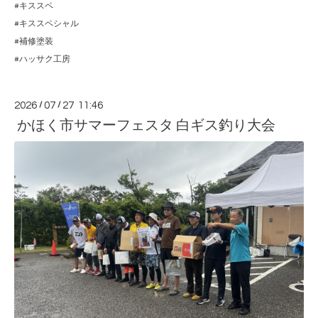
#キススペ
#キススペシャル
#補修塗装
#ハッサク工房
2026
/
07
/
27 11:46
かほく市サマーフェスタ 白ギス釣り大会